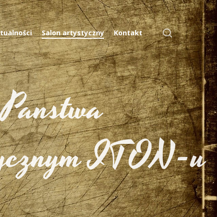
search
tualności
Salon artystyczny
Kontakt
Panstwa
stycznym ITON-u