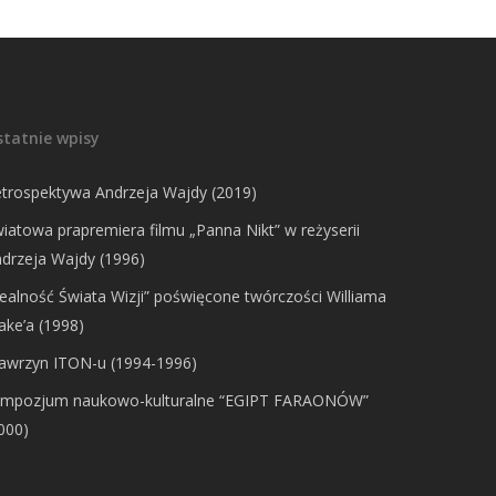
statnie wpisy
trospektywa Andrzeja Wajdy (2019)
iatowa prapremiera filmu „Panna Nikt” w reżyserii
drzeja Wajdy (1996)
ealność Świata Wizji” poświęcone twórczości Williama
ake’a (1998)
awrzyn ITON-u (1994-1996)
ympozjum naukowo-kulturalne “EGIPT FARAONÓW”
000)