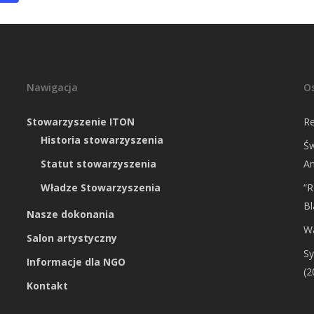
Nawigacja
O
Stowarzyszenie ITON
Re
Historia stowarzyszenia
Św
Statut stowarzyszenia
An
Władze Stowarzyszenia
“R
Bl
Nasze dokonania
W
Salon artystyczny
S
Informacje dla NGO
(2
Kontakt