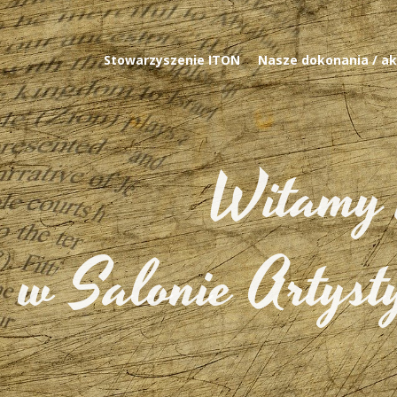
Stowarzyszenie ITON
Nasze dokonania / ak
Witamy 
w Salonie Arty