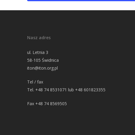
Nasz adres
ul. Letnia 3
58-105 Świdnica
iton@iton.org.pl
Tel / fax
Tel. +48 74 8531071 lub +48 601823355
Fax +48 74 8569505