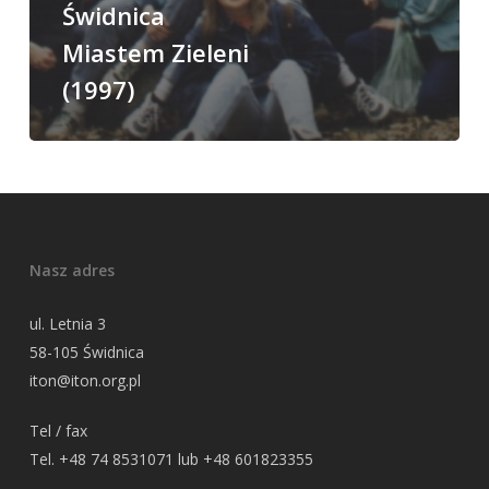
Świdnica
Miastem Zieleni
(1997)
Nasz adres
ul. Letnia 3
58-105 Świdnica
iton@iton.org.pl
Tel / fax
Tel. +48 74 8531071 lub +48 601823355