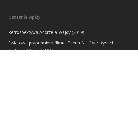
Ostatnie wpisy
Retrospektywa Andrzeja Wajdy (2019)
Światowa prapremiera filmu „Panna Nikt” w reżyserii
Andrzeja Wajdy (1996)
“Realność Świata Wizji” poświęcone twórczości Williama
Blake’a (1998)
Wawrzyn ITON-u (1994-1996)
Sympozjum naukowo-kulturalne “EGIPT FARAONÓW” (2000)