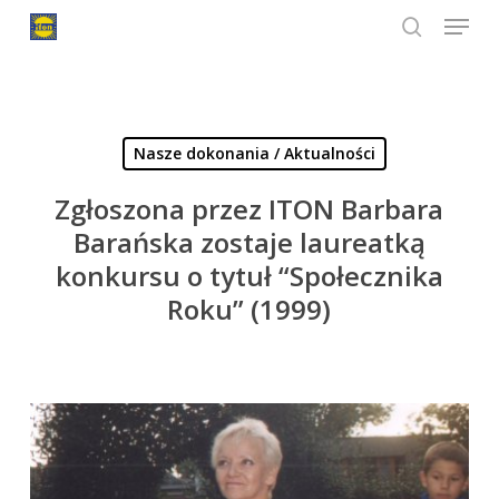
Menu
Skip
to
search
Close
main
Menu
content
Nasze dokonania / Aktualności
Zgłoszona przez ITON Barbara
Barańska zostaje laureatką
konkursu o tytuł “Społecznika
Roku” (1999)