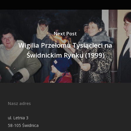
Next Post
Wigilia Przełomu Tysiącleci na
Świdnickim Rynku (1999)
Nasz adres
ul. Letnia 3
58-105 Świdnica