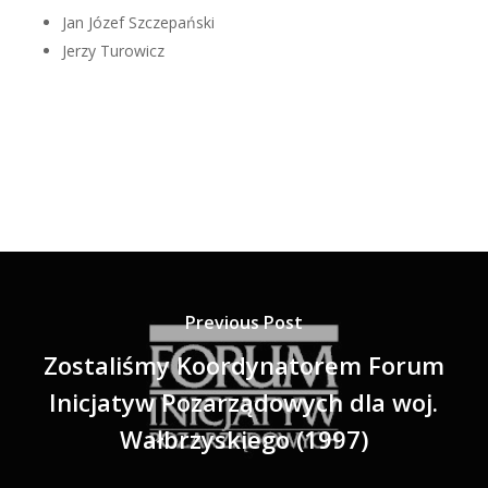
Jan Józef Szczepański
Jerzy Turowicz
Previous Post
Zostaliśmy Koordynatorem Forum
Inicjatyw Pozarządowych dla woj.
Wałbrzyskiego (1997)